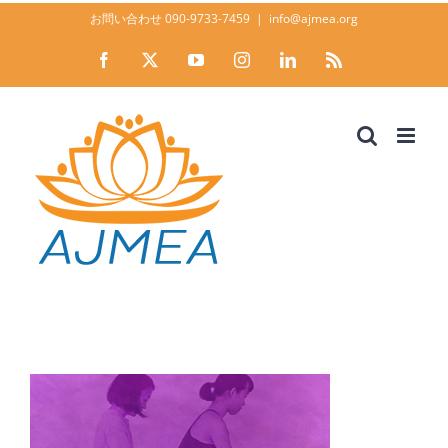
Skip
お問い合わせ 090-9733-7459
|
info@ajmea.org
to
Facebook
X
YouTube
Instagram
LinkedIn
Rss
content