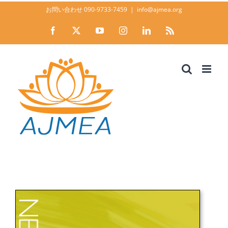
Skip
お問い合わせ 090-9733-7459
|
info@ajmea.org
to
Facebook
X
YouTube
Instagram
LinkedIn
Rss
content