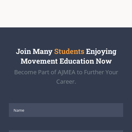
Join Many
Students
Enjoying
Movement Education Now
Become Part of AJMEA to Further Your
Career.