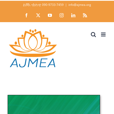
Skip
お問い合わせ 090-9733-7459
|
info@ajmea.org
to
Facebook
X
YouTube
Instagram
LinkedIn
Rss
content