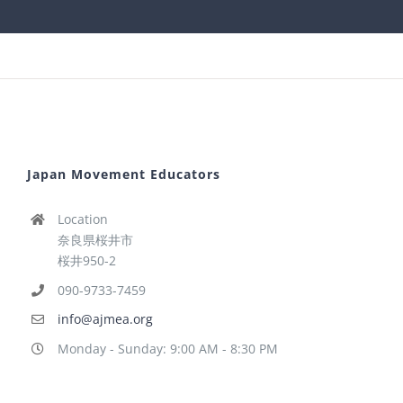
Japan Movement Educators
Location
奈良県桜井市
桜井950-2
090-9733-7459
info@ajmea.org
Monday - Sunday: 9:00 AM - 8:30 PM