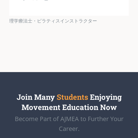
理学療法士・ピラティスインストラクター
Join Many
Students
Enjoying
Movement Education Now
Become Part of AJMEA to Further Your
Career.