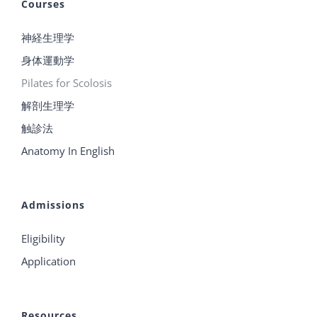
Courses
神経生理学
身体運動学
Pilates for Scolosis
解剖生理学
触診法
Anatomy In English
Admissions
Eligibility
Application
Resources