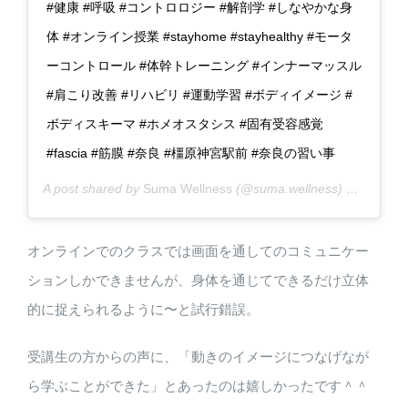
#健康 #呼吸 #コントロロジー #解剖学 #しなやかな身
体 #オンライン授業 #stayhome #stayhealthy #モータ
ーコントロール #体幹トレーニング #インナーマッスル
#肩こり改善 #リハビリ #運動学習 #ボディイメージ #
ボディスキーマ #ホメオスタシス #固有受容感覚
#fascia #筋膜 #奈良 #橿原神宮駅前 #奈良の習い事
A post shared by
Suma Wellness
(@suma.wellness) on
Jun 18
オンラインでのクラスでは画面を通してのコミュニケー
ションしかできませんが、身体を通じてできるだけ立体
的に捉えられるように〜と試行錯誤。
受講生の方からの声に、「動きのイメージにつなげなが
ら学ぶことができた」とあったのは嬉しかったです＾＾