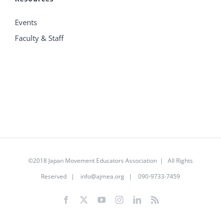
Events
Faculty & Staff
©2018 Japan Movement Educators Association | All Rights
Reserved |
info@ajmea.org
| 090-9733-7459
Facebook
X
YouTube
Instagram
LinkedIn
Rss