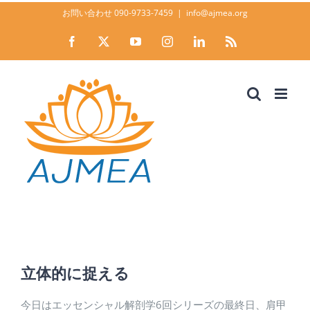
Skip
お問い合わせ 090-9733-7459
|
info@ajmea.org
to
Facebook
X
YouTube
Instagram
LinkedIn
Rss
content
立体的に捉える
Home
News
立体的に捉える
立体的に捉える
今日はエッセンシャル解剖学6回シリーズの最終日、肩甲