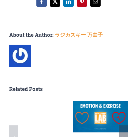
Facebook
X
LinkedIn
Pinterest
Email
About the Author:
ラジカスキー 万由子
Related Posts