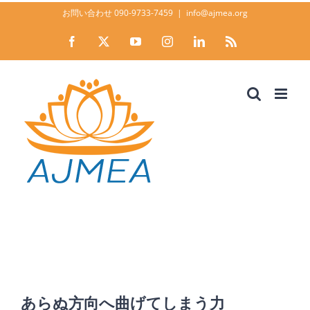
Skip
お問い合わせ 090-9733-7459
|
info@ajmea.org
to
Facebook
X
YouTube
Instagram
LinkedIn
Rss
content
あらぬ方向へ曲げてしま
う力
Home
News
あらぬ方向へ曲げてしまう力
あらぬ方向へ曲げてしまう力