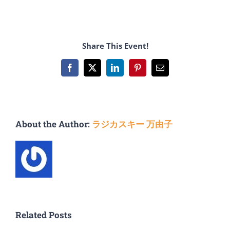
Share This Event!
Facebook
X
LinkedIn
Pinterest
Email
About the Author:
ラジカスキー 万由子
Related Posts