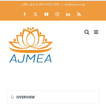
Skip
お問い合わせ 090-9733-7459
|
info@ajmea.org
to
Facebook
X
YouTube
Instagram
LinkedIn
Rss
content
OVERVIEW