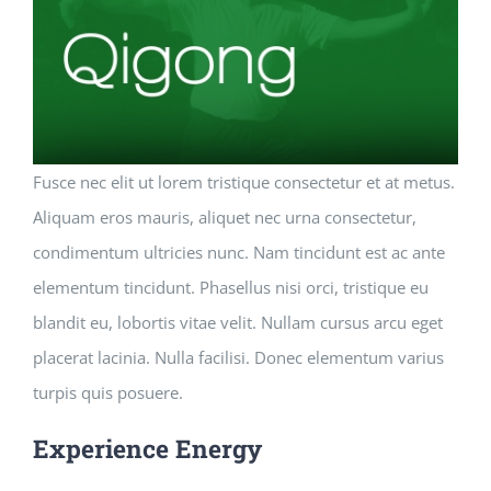
Fusce nec elit ut lorem tristique consectetur et at metus.
Aliquam eros mauris, aliquet nec urna consectetur,
condimentum ultricies nunc. Nam tincidunt est ac ante
elementum tincidunt. Phasellus nisi orci, tristique eu
blandit eu, lobortis vitae velit. Nullam cursus arcu eget
placerat lacinia. Nulla facilisi. Donec elementum varius
turpis quis posuere.
Experience Energy