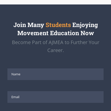
Join Many
Students
Enjoying
Movement Education Now
Become Part of AJMEA to Further Your
Career.