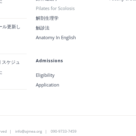
た
Pilates for Scolosis
解剖生理学
ール更新し
触診法
Anatomy In English
Admissions
 スケジュ
た
Eligibility
Application
served |
info@ajmea.org
| 090-9733-7459