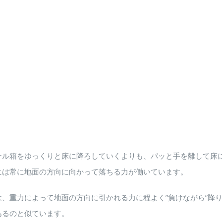
ール箱をゆっくりと床に降ろしていくよりも、パッと手を離して床
には常に地面の方向に向かって落ちる力が働いています。
、重力によって地面の方向に引かれる力に程よく”負けながら”降
あるのと似ています。