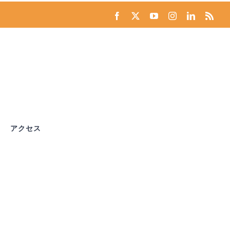
Facebook
X
YouTube
Instagram
LinkedIn
Rss
アクセス
係