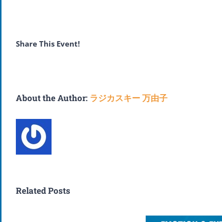
Share This Event!
About the Author:
ラジカスキー 万由子
Related Posts