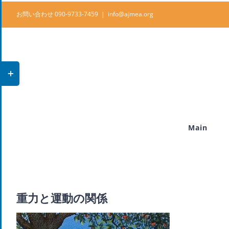
Skip
お問い合わせ 090-9733-7459
|
info@ajmea.org
to
content
Toggle
Sliding
Bar
Area
Main
重力と運動の関係
View