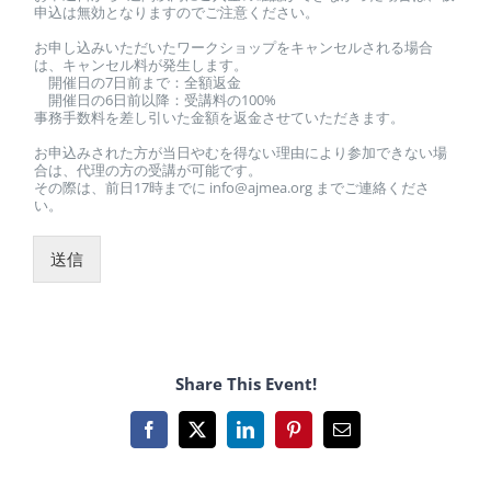
申込は無効となりますのでご注意ください。
お申し込みいただいたワークショップをキャンセルされる場合
は、キャンセル料が発生します。
開催日の7日前まで：全額返金
開催日の6日前以降：受講料の100%
事務手数料を差し引いた金額を返金させていただきます。
お申込みされた方が当日やむを得ない理由により参加できない場
合は、代理の方の受講が可能です。
その際は、前日17時までに info@ajmea.org までご連絡くださ
い。
送信
Share This Event!
Facebook
X
LinkedIn
Pinterest
Email